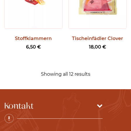
e
:
9
,
5
Stoffklammern
Tischeinfädler Clover
0
6,50
€
18,00
€
€
b
i
Showing all 12 results
s
1
7
,
Kontakt
5
0
€
Büsten4You