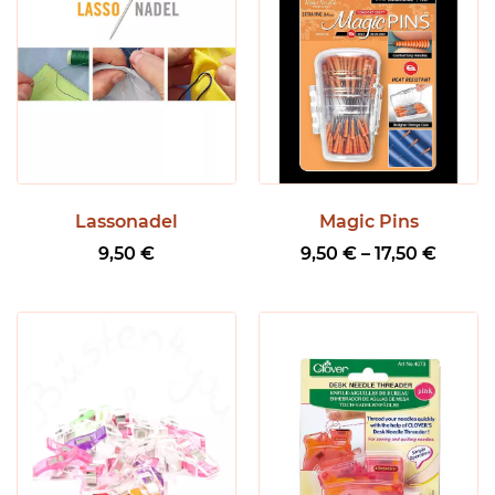
Lassonadel
Magic Pins
P
9,50
€
9,50
€
–
17,50
€
r
e
i
s
s
p
a
n
n