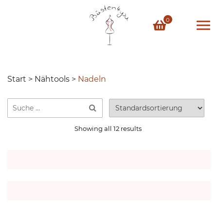
Skip
to
0
content
Start
>
Nähtools
>
Nadeln
Showing all 12 results