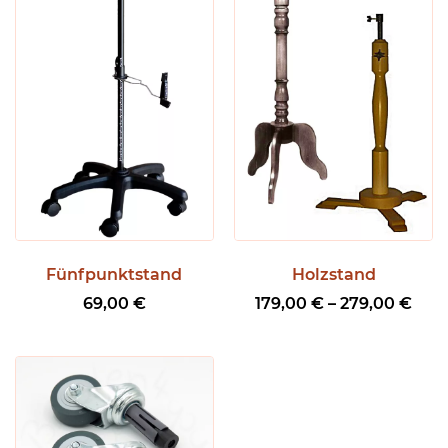
Fünfpunktstand
Holzstand
P
69,00
€
179,00
€
–
279,00
€
r
e
i
s
s
p