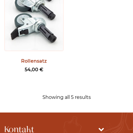
a
n
n
e
:
1
7
9
Rollensatz
,
54,00
€
0
0
€
Showing all 5 results
b
i
s
2
Kontakt
7