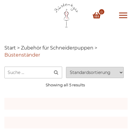
Skip
to
0
content
Start
>
Zubehör für Schneiderpuppen
>
Büstenständer
Showing all 5 results