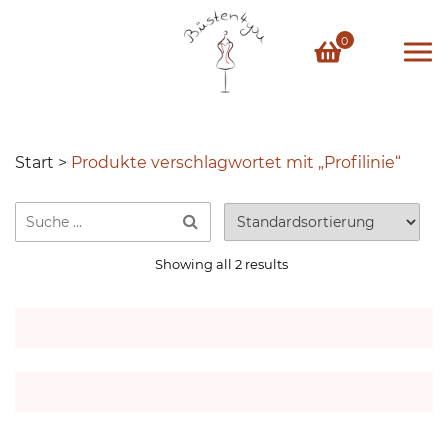
Skip
to
0
content
Start
>
Produkte verschlagwortet mit „Profilinie“
Showing all 2 results