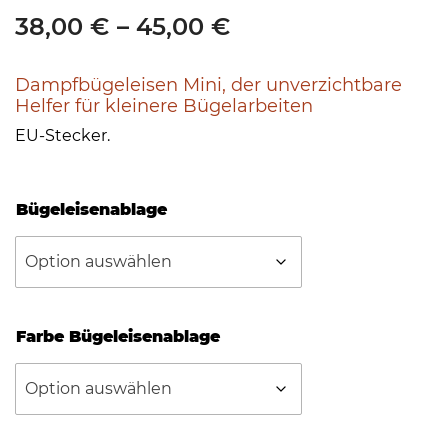
P
38,00
€
–
45,00
€
r
Dampfbügeleisen Mini, der unverzichtbare
e
Helfer für kleinere Bügelarbeiten
i
EU-Stecker.
s
s
Bügeleisenablage
p
a
n
n
Farbe Bügeleisenablage
e
:
3