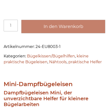
8
,
0
M
0
In den Warenkorb
i
n
A
i
€
lt
-
Artikelnummer:
24-EU8003-1
b
e
D
Kategorien:
Bügelkissen/Bügelhilfen
,
kleine
r
i
a
praktische Bügeleisen
,
Nähtools
,
praktische Helfer
n
m
s
a
p
4
ti
f
v
b
5
Mini-Dampfbügeleisen
e
ü
,
:
Dampfbügeleisen Mini, der
g
0
unverzichtbare Helfer für kleinere
e
Bügelarbeiten
l
0