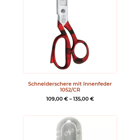
Schneiderschere mit Innenfeder
1052/CR
P
109,00
€
–
135,00
€
r
e
i
s
s