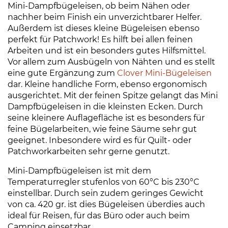
e
Mini-Dampfbügeleisen, ob beim Nähen oder
i
nachher beim Finish ein unverzichtbarer Helfer.
€
s
Außerdem ist dieses kleine Bügeleisen ebenso
e
perfekt für Patchwork! Es hilft bei allen feinen
n
Arbeiten und ist ein besonders gutes Hilfsmittel.
Vor allem zum Ausbügeln von Nähten und es stellt
M
eine gute Ergänzung zum
Clover Mini-Bügeleisen
e
dar. Kleine handliche Form, ebenso ergonomisch
n
ausgerichtet. Mit der feinen Spitze gelangt das Mini
g
Dampfbügeleisen in die kleinsten Ecken. Durch
e
seine kleinere Auflagefläche ist es besonders für
feine Bügelarbeiten, wie feine Säume sehr gut
geeignet. Inbesondere wird es für Quilt- oder
Patchworkarbeiten sehr gerne genutzt.
Mini-Dampfbügeleisen ist mit dem
Temperaturregler stufenlos von 60°C bis 230°C
einstellbar. Durch sein zudem geringes Gewicht
von ca. 420 gr. ist dies Bügeleisen überdies auch
ideal für Reisen, für das Büro oder auch beim
Camping einsetzbar.