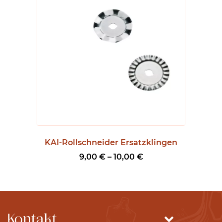
KAI-Rollschneider Ersatzklingen
P
9,00
€
–
10,00
€
r
e
i
s
Kontakt
s