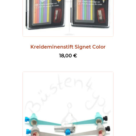
,
5
0
€
b
i
Kreideminenstift Signet Color
s
18,00
€
1
4
,
5
0
€