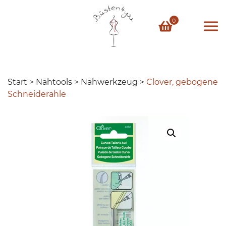
Skip
to
0
content
Start
>
Nähtools
>
Nähwerkzeug
>
Clover, gebogene
Schneiderahle