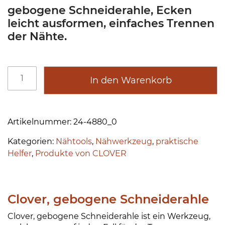
gebogene Schneiderahle, Ecken
leicht ausformen, einfaches Trennen
der Nähte.
C
A
In den Warenkorb
l
lt
o
e
v
r
e
n
Artikelnummer:
24-4880_0
r
a
Kategorien:
Nähtools
,
Nähwerkzeug
,
praktische
,
ti
Helfer
,
Produkte von CLOVER
g
v
e
e
b
:
o
Clover, gebogene Schneiderahle
g
e
Clover, gebogene Schneiderahle ist ein Werkzeug,