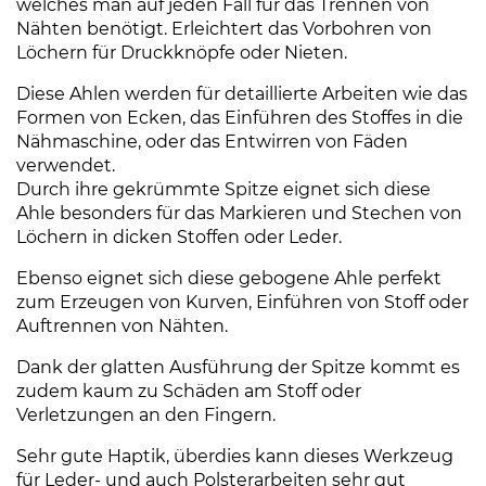
welches man auf jeden Fall für das Trennen von
n
Nähten benötigt. Erleichtert das Vorbohren von
e
Löchern für Druckknöpfe oder Nieten.
S
c
Diese Ahlen werden für detaillierte Arbeiten wie das
h
Formen von Ecken, das Einführen des Stoffes in die
n
Nähmaschine, oder das Entwirren von Fäden
e
verwendet.
i
Durch ihre gekrümmte Spitze eignet sich diese
Ahle besonders für das Markieren und Stechen von
d
Löchern in dicken Stoffen oder Leder.
e
r
Ebenso eignet sich diese gebogene Ahle perfekt
a
zum Erzeugen von Kurven, Einführen von Stoff oder
h
Auftrennen von Nähten.
l
Dank der glatten Ausführung der Spitze kommt es
e
zudem kaum zu Schäden am Stoff oder
M
Verletzungen an den Fingern.
e
n
Sehr gute Haptik, überdies kann dieses Werkzeug
g
für Leder- und auch Polsterarbeiten sehr gut