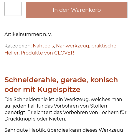
,
S
In den Warenkorb
c
5
h
0
A
n
lt
e
Artikelnummer:
n. v.
e
i
€
Kategorien:
Nähtools
,
Nähwerkzeug
,
praktische
r
d
b
Helfer
,
Produkte von CLOVER
n
e
a
r
i
ti
a
s
v
h
Schneiderahle, gerade, konisch
1
e
l
oder mit Kugelspitze
:
e
4
M
Die Schneiderahle ist ein Werkzeug, welches man
,
e
auf jeden Fall für das Vorbohren von Stoffen
5
n
benötigt. Erleichtert das Vorbohren von Löchern für
g
Druckknöpfe oder Nieten.
0
e
Sehr gute Haptik, überdies kann dieses Werkzeug