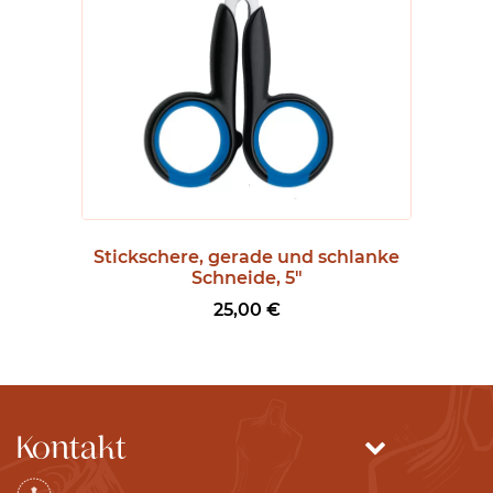
:
1
1
5
,
0
0
€
b
Stickschere, gerade und schlanke
i
Schneide, 5″
s
25,00
€
1
3
9
,
0
Kontakt
0