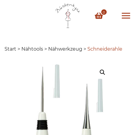
Skip
to
0
content
Start
>
Nähtools
>
Nähwerkzeug
>
Schneiderahle