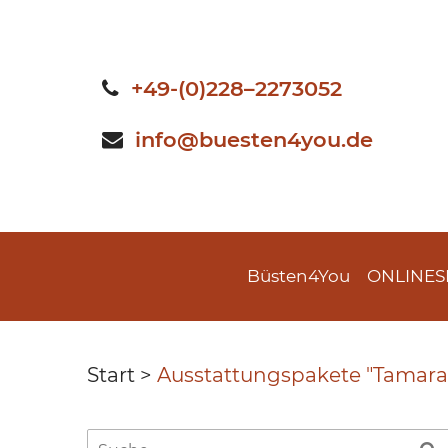
Skip
to
content
+49-(0)228–2273052
info@buesten4you.de
Büsten4You
ONLINE
Start
>
Ausstattungspakete "Tamara 