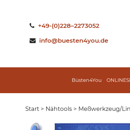
Skip
to
content
+49-(0)228–2273052
info@buesten4you.de
Büsten4You
ONLINE
Start
>
Nähtools
>
Meßwerkzeug/Lin