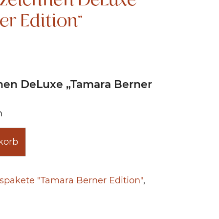
r Edition“
hnen DeLuxe „Tamara Berner
n
Alternative:
korb
spakete "Tamara Berner Edition"
,