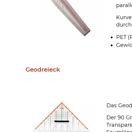
paral
Kurven
durchs
PET (
Gewic
Geodreieck
Das Geodr
Der 90 Gr
Transpar