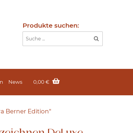
Produkte suchen:
en
News
0,00
€
a Berner Edition“
tzeichnen DeLuxe