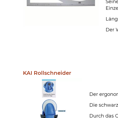
Sein
Einz
Läng
Der W
KAI Rollschneider
Der ergonom
Die schwarz
Durch das G