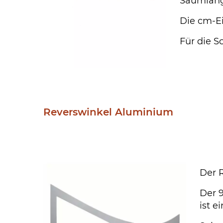
Saumläng
Die cm-Ei
Für die S
Reverswinkel Aluminium
Der 
Der 9
ist e