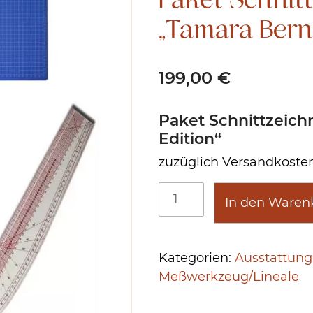
„Tamara Berne
199,00
€
Paket Schnittzeic
Edition“
zuzüglich Versandkoste
Paket
In den Waren
Schnittzeichnen
DeLuxe
"Tamara
Kategorien:
Ausstattung
Berner
Meßwerkzeug/Lineale
Edition"
Menge