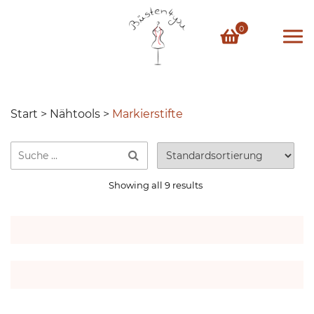
Skip
to
0
content
Start
>
Nähtools
>
Markierstifte
Showing all 9 results