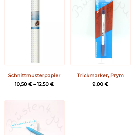
Schnittmusterpapier
Trickmarker, Prym
P
10,50
€
–
12,50
€
9,00
€
r
e
i
s
s
p
a