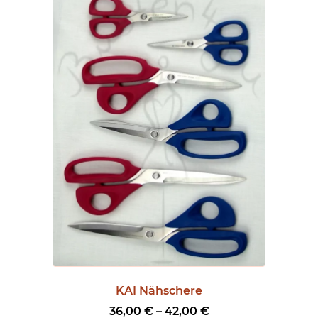
KAI Nähschere
P
36,00
€
–
42,00
€