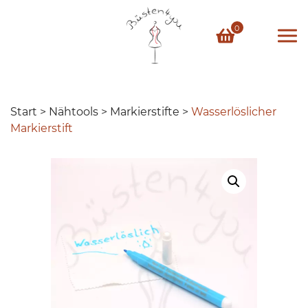
Skip
to
0
content
Start
>
Nähtools
>
Markierstifte
>
Wasserlöslicher
Markierstift