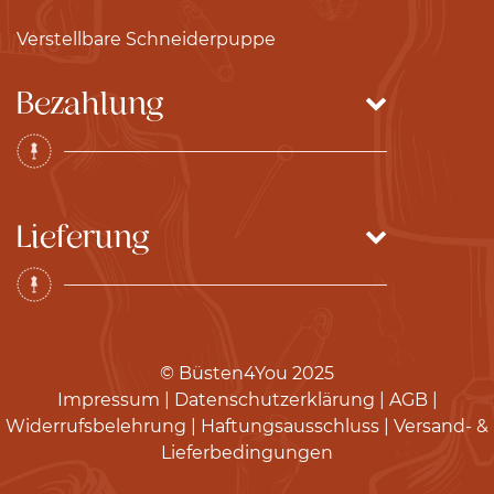
TOP Monats-Angebote!
Telefon: +49- (0) 228 – 2273052
SCHNEIDERPUPPEN
Verstellbare Schneiderpuppe
Nähtools
Fax-Nr.: +49- (0) 228 – 2273053
Bezahlung
Einrichtung Nähzimmer
Lieferung
© Büsten4You 2025
Impressum
|
Datenschutzerklärung
|
AGB
|
Widerrufsbelehrung
|
Haftungsausschluss
|
Versand- &
Lieferbedingungen