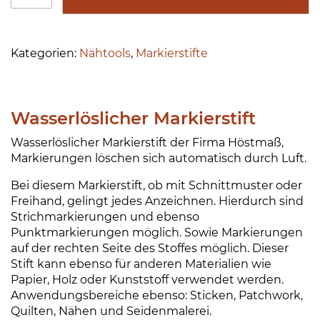
s
e
s
r
e
n
Kategorien:
Nähtools
,
Markierstifte
r
a
l
ti
ö
v
Wasserlöslicher Markierstift
s
e
l
:
Wasserlöslicher Markierstift der Firma Höstmaß,
i
Markierungen löschen sich automatisch durch Luft.
c
Bei diesem Markierstift, ob mit Schnittmuster oder
h
Freihand, gelingt jedes Anzeichnen. Hierdurch sind
e
Strichmarkierungen und ebenso
r
Punktmarkierungen möglich. Sowie Markierungen
M
auf der rechten Seite des Stoffes möglich. Dieser
a
Stift kann ebenso für anderen Materialien wie
r
Papier, Holz oder Kunststoff verwendet werden.
k
Anwendungsbereiche ebenso: Sticken, Patchwork,
i
Quilten, Nähen und Seidenmalerei.