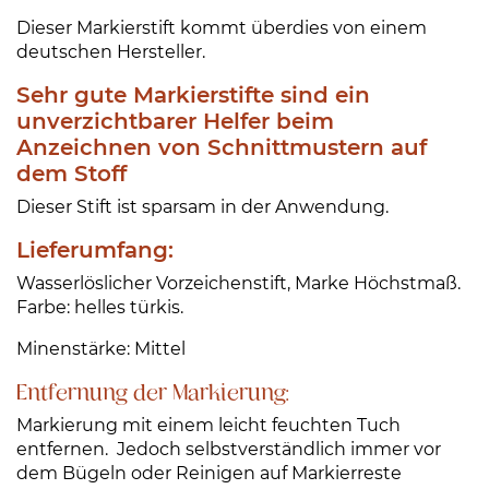
e
Dieser Markierstift kommt überdies von einem
r
deutschen Hersteller.
s
t
Sehr gute Markierstifte sind ein
i
unverzichtbarer Helfer beim
f
Anzeichnen von Schnittmustern auf
t
dem Stoff
M
Dieser Stift ist sparsam in der Anwendung.
e
n
Lieferumfang:
g
Wasserlöslicher Vorzeichenstift, Marke Höchstmaß.
e
Farbe: helles türkis.
Minenstärke: Mittel
Entfernung der Markierung:
Markierung mit einem leicht feuchten Tuch
entfernen. Jedoch selbstverständlich immer vor
dem Bügeln oder Reinigen auf Markierreste