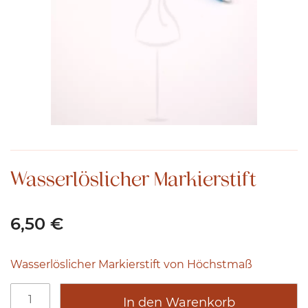
Wasserlöslicher Markierstift
6,50
€
Wasserlöslicher Markierstift von Höchstmaß
W
A
In den Warenkorb
a
lt