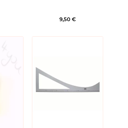
9,50
€