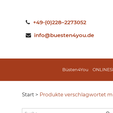
Skip
to
content
+49-(0)228–2273052
info@buesten4you.de
Büsten4You
ONLINE
Start
>
Produkte verschlagwortet mit