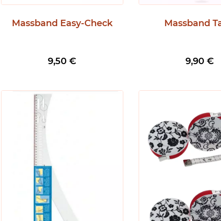
Massband Easy-Check
Massband Ta
9,50
€
9,90
€