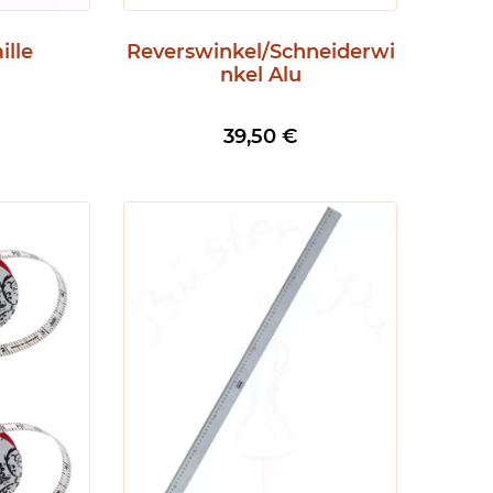
ille
Reverswinkel/Schneiderwi
nkel Alu
39,50
€