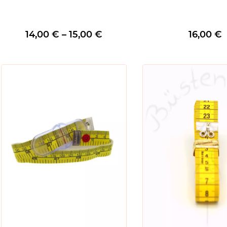
Preisspanne:
14,00
€
–
15,00
€
16,00
€
14,00 €
bis
15,00 €