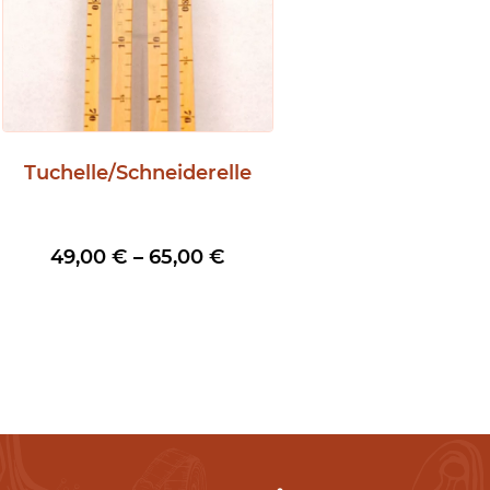
Tuchelle/Schneiderelle
Preisspanne:
49,00
€
–
65,00
€
49,00 €
bis
65,00 €