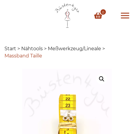
Skip
to
0
content
Start
>
Nähtools
>
Meßwerkzeug/Lineale
>
Massband Taille