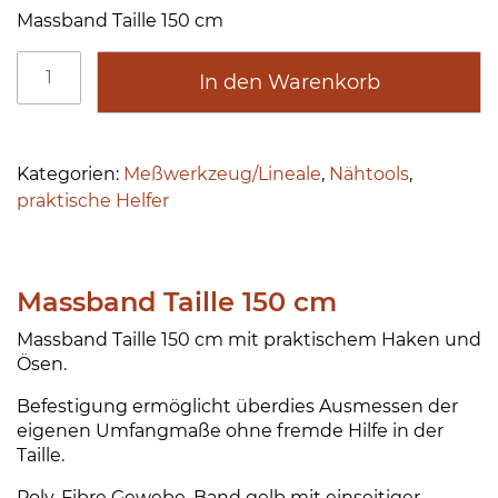
Massband Taille 150 cm
M
A
In den Warenkorb
a
lt
s
e
s
r
b
n
Kategorien:
Meßwerkzeug/Lineale
,
Nähtools
,
a
a
praktische Helfer
n
ti
d
v
T
e
Massband Taille 150 cm
a
:
i
Massband Taille 150 cm mit praktischem Haken und
l
Ösen.
l
Befestigung ermöglicht überdies Ausmessen der
e
eigenen Umfangmaße ohne fremde Hilfe in der
M
Taille.
e
n
Poly-Fibre Gewebe. Band gelb mit einseitiger